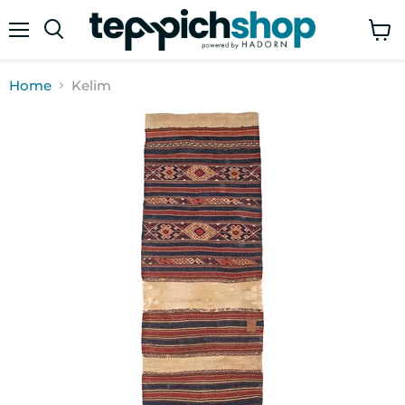
Menü
Ware
anze
Home
Kelim