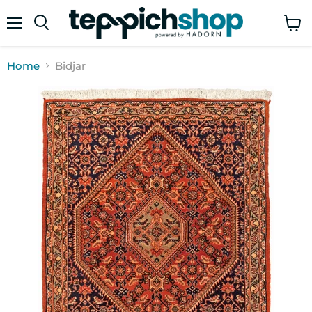
Menü
Ware
anze
Home
Bidjar